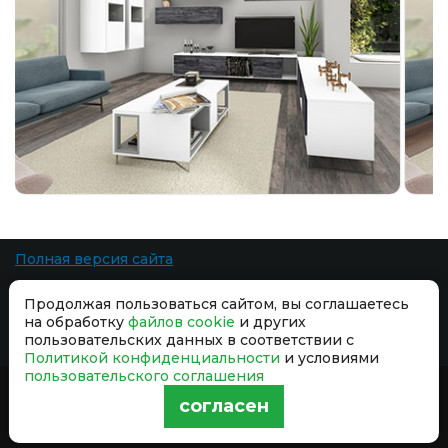
Полная версия сайта
Все права защищены. При копировании материалов ссылка на сайт
Продолжая пользоваться сайтом, вы соглашаетесь
обязательна.
на обработку
файлов cookie
и других
Разработка сайта
-
пользовательских данных в соответствии с
Политикой конфиденциальности
и условиями
пользовательского соглашения
Продолжая использовать сайт, вы даёте согласие на обработку
согласен
файлов cookie
и принимаете условия
Политики
конфиденциальности