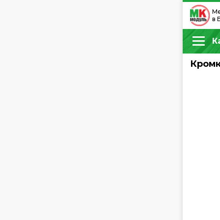
Ме
в 
К
Кромк