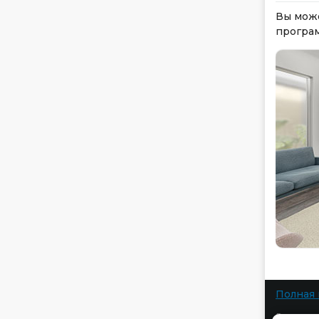
Вы може
програ
Полная 
Все права