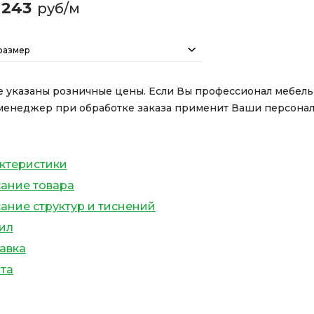
243
руб/м
размер
е указаны розничные цены. Если Вы профессионал мебел
менеджер при обработке заказа применит Ваши персона
ктеристики
ание товара
ание структур и тиснений
ил
авка
та