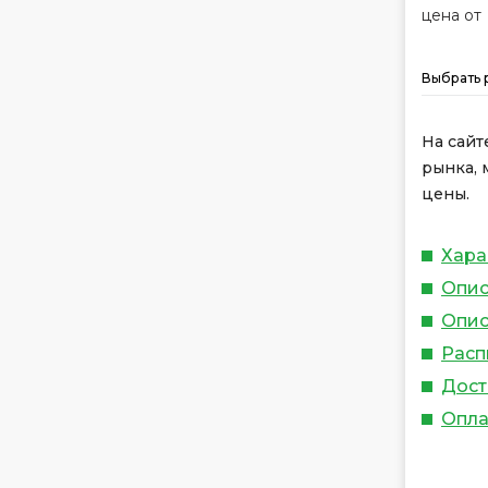
цена от
Выбрать 
На сайт
рынка, 
цены.
Хара
Опис
Опис
Расп
Дост
Опла