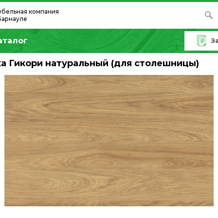
бельная компания
Барнауле
аталог
З
а Гикори натуральный (для столешницы)