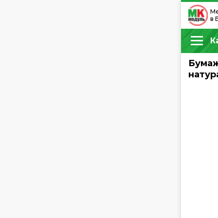
Ме
в 
К
Бумаж
натур