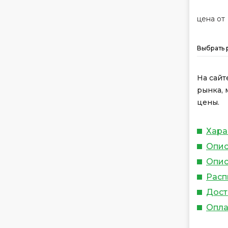
цена от
Выбрать 
На сайт
рынка, 
цены.
Хара
Опис
Опис
Расп
Дост
Опла