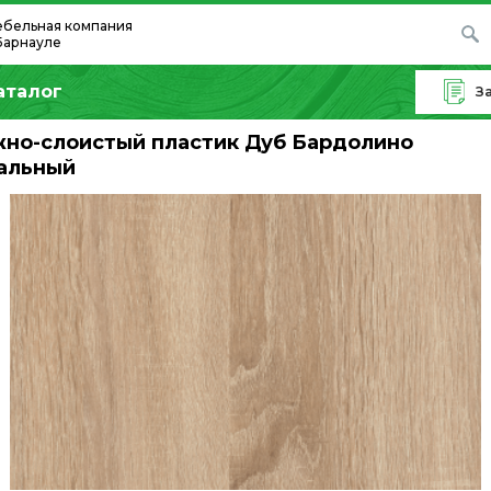
бельная компания
Барнауле
аталог
З
но-слоистый пластик Дуб Бардолино
альный