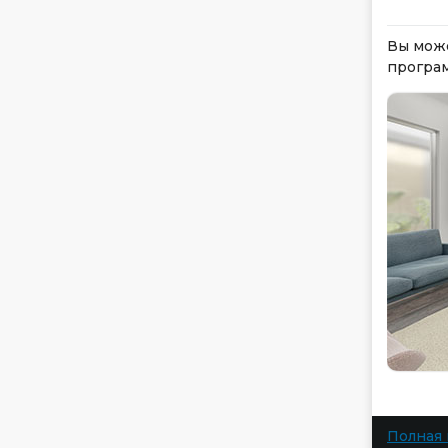
Вы може
програ
Полная 