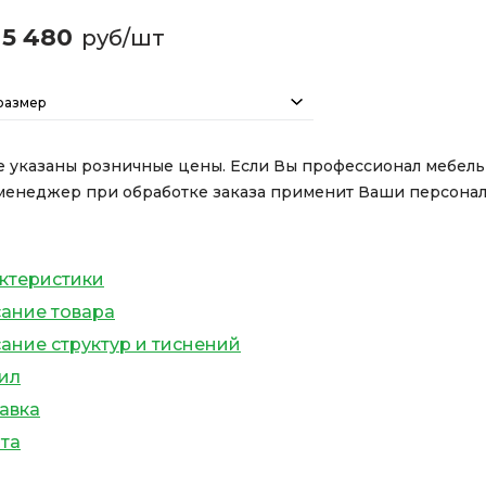
5 480
руб/шт
размер
е указаны розничные цены. Если Вы профессионал мебел
менеджер при обработке заказа применит Ваши персона
ктеристики
ание товара
ание структур и тиснений
ил
авка
та