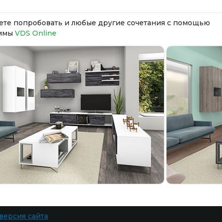
те попробовать и любые другие сочетания с помощью
ммы
VDS Online
версия сайта